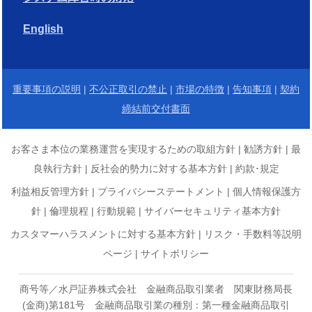
English
重要事項の説明
|
不公正取引の禁止
|
市場の特徴
|
告知事項
|
契約
締結前交付書面
お客さま本位の業務運営を実現するための取組方針
|
勧誘方針
|
最
良執行方針
|
反社会的勢力に対する基本方針
|
約款･規定
利益相反管理方針
|
プライバシーステートメント
|
個人情報保護方
針
|
倫理規程
|
行動規範
|
サイバーセキュリティ基本方針
カスタマーハラスメントに対する基本方針
|
リスク・手数料等説明
ページ
|
サイトポリシー
商号等／水戸証券株式会社 金融商品取引業者 関東財務局長
(金商)第181号 金融商品取引業の種別：第一種金融商品取引