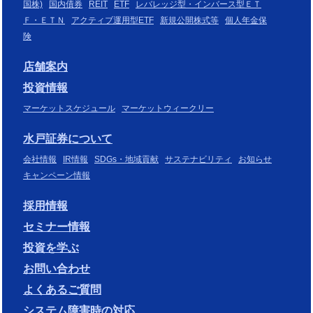
国株)
国内債券
REIT
ETF
レバレッジ型・インバース型ＥＴ
Ｆ・ＥＴＮ
アクティブ運用型ETF
新規公開株式等
個人年金保
険
店舗案内
投資情報
マーケットスケジュール
マーケットウィークリー
水戸証券について
会社情報
IR情報
SDGs・地域貢献
サステナビリティ
お知らせ
キャンペーン情報
採用情報
セミナー情報
投資を学ぶ
お問い合わせ
よくあるご質問
システム障害時の対応