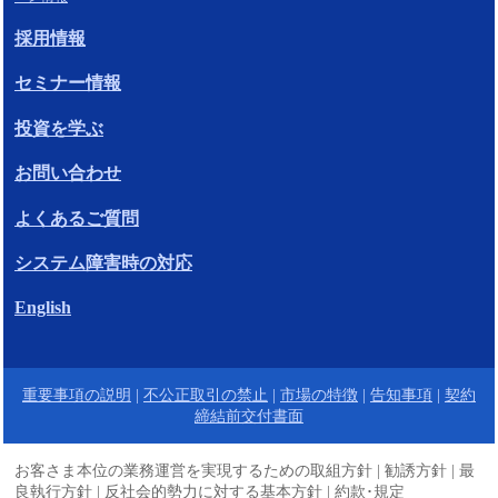
採用情報
セミナー情報
投資を学ぶ
お問い合わせ
よくあるご質問
システム障害時の対応
English
重要事項の説明
|
不公正取引の禁止
|
市場の特徴
|
告知事項
|
契約
締結前交付書面
お客さま本位の業務運営を実現するための取組方針
|
勧誘方針
|
最
良執行方針
|
反社会的勢力に対する基本方針
|
約款･規定