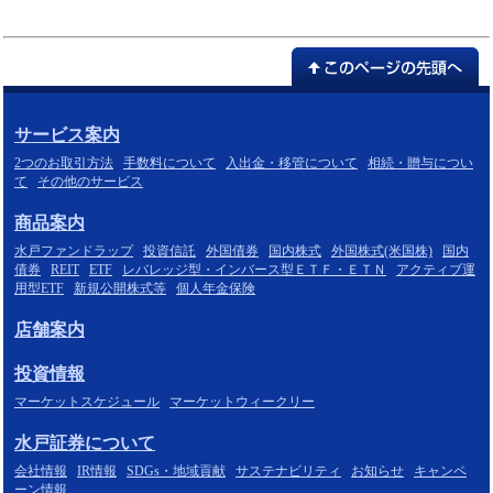
サービス案内
2つのお取引方法
手数料について
入出金・移管について
相続・贈与につい
て
その他のサービス
商品案内
水戸ファンドラップ
投資信託
外国債券
国内株式
外国株式(米国株)
国内
債券
REIT
ETF
レバレッジ型・インバース型ＥＴＦ・ＥＴＮ
アクティブ運
用型ETF
新規公開株式等
個人年金保険
店舗案内
投資情報
マーケットスケジュール
マーケットウィークリー
水戸証券について
会社情報
IR情報
SDGs・地域貢献
サステナビリティ
お知らせ
キャンペ
ーン情報