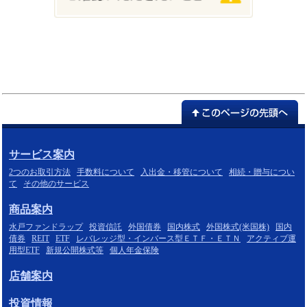
サービス案内
2つのお取引方法
手数料について
入出金・移管について
相続・贈与につい
て
その他のサービス
商品案内
水戸ファンドラップ
投資信託
外国債券
国内株式
外国株式(米国株)
国内
債券
REIT
ETF
レバレッジ型・インバース型ＥＴＦ・ＥＴＮ
アクティブ運
用型ETF
新規公開株式等
個人年金保険
店舗案内
投資情報