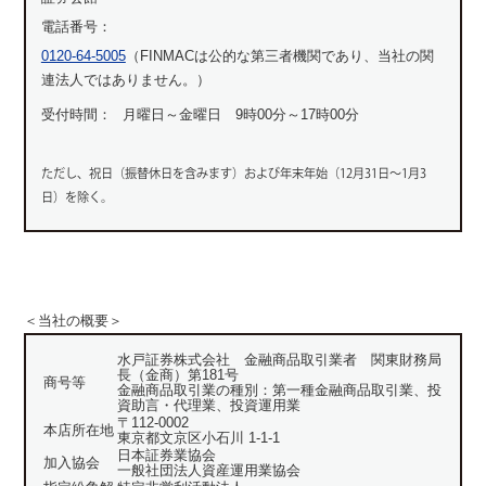
電話番号：
0120-64-5005
（FINMACは公的な第三者機関であり、当社の関
連法人ではありません。）
受付時間：
月曜日～金曜日 9時00分～17時00分
ただし、祝日（振替休日を含みます）および年末年始（12月31日～1月3
日）を除く。
＜当社の概要＞
水戸証券株式会社 金融商品取引業者 関東財務局
長（金商）第181号
商号等
金融商品取引業の種別：第一種金融商品取引業、投
資助言・代理業、投資運用業
〒112-0002
本店所在地
東京都文京区小石川 1-1-1
日本証券業協会
加入協会
一般社団法人資産運用業協会