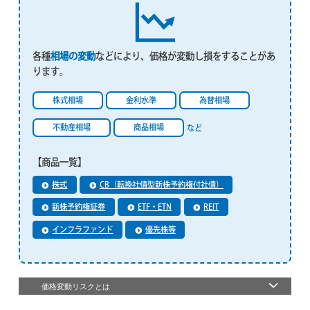
各種
相場の変動
などにより、価格が変動し損をすることがあ
ります。
株式相場
金利水準
為替相場
不動産相場
商品相場
など
【商品一覧】
株式
CB（転換社債型新株予約権付社債）
新株予約権証券
ETF・ETN
REIT
インフラファンド
優先株等
価格変動リスクとは