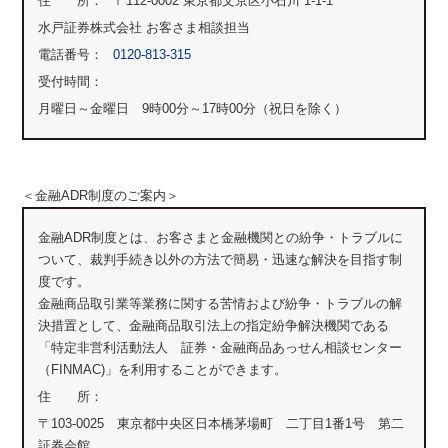
住 所：
〒112-0002 東京都文京区小石川 1-1-1
水戸証券株式会社 お客さま相談担当
電話番号：
0120-813-315
受付時間：
月曜日～金曜日 9時00分～17時00分（祝日を除く）
＜金融ADR制度のご案内＞
金融ADR制度とは、お客さまと金融機関との紛争・トラブルに
ついて、裁判手続き以外の方法で簡易・迅速な解決を目指す制
度です。
金融商品取引業等業務に関する苦情および紛争・トラブルの解
決措置として、金融商品取引法上の指定紛争解決機関である
「特定非営利活動法人 証券・金融商品あっせん相談センター
（FINMAC)」を利用することができます。
住 所：
〒103-0025 東京都中央区日本橋茅場町 二丁目1番1号 第二
証券会館