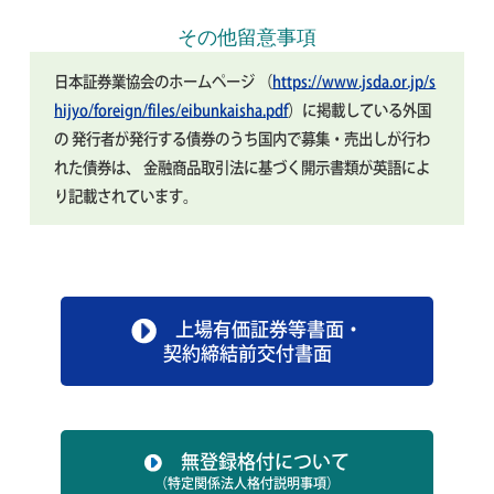
その他留意事項
日本証券業協会のホームページ
（
https://www.jsda.or.jp/s
hijyo/foreign/files/eibunkaisha.pdf
）に掲載している外国
の
発行者が発行する債券のうち国内で募集・売出しが行わ
れた債券は、
金融商品取引法に基づく開示書類が英語によ
り記載されています。
上場有価証券等書面・
契約締結前交付書面
無登録格付について
（特定関係法人格付説明事項）