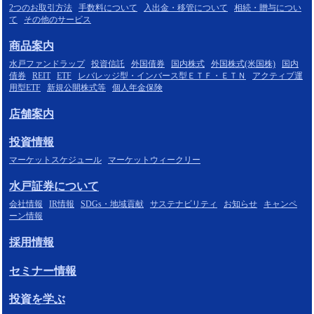
2つのお取引方法
手数料について
入出金・移管について
相続・贈与につい
て
その他のサービス
商品案内
水戸ファンドラップ
投資信託
外国債券
国内株式
外国株式(米国株)
国内
債券
REIT
ETF
レバレッジ型・インバース型ＥＴＦ・ＥＴＮ
アクティブ運
用型ETF
新規公開株式等
個人年金保険
店舗案内
投資情報
マーケットスケジュール
マーケットウィークリー
水戸証券について
会社情報
IR情報
SDGs・地域貢献
サステナビリティ
お知らせ
キャンペ
ーン情報
採用情報
セミナー情報
投資を学ぶ