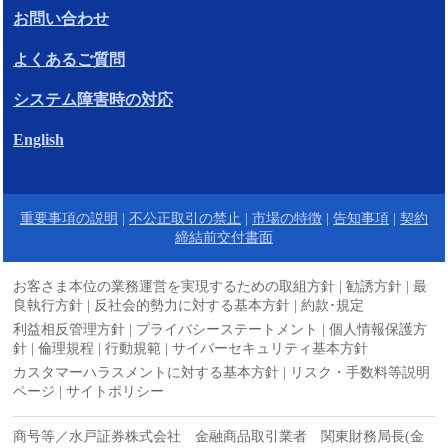
お問い合わせ
よくあるご質問
システム障害時の対応
English
重要事項の説明
|
不公正取引の禁止
|
市場の特徴
|
告知事項
|
契約
締結前交付書面
お客さま本位の業務運営を実現するための取組方針
|
勧誘方針
|
最
良執行方針
|
反社会的勢力に対する基本方針
|
約款･規定
利益相反管理方針
|
プライバシーステートメント
|
個人情報保護方
針
|
倫理規程
|
行動規範
|
サイバーセキュリティ基本方針
カスタマーハラスメントに対する基本方針
|
リスク・手数料等説明
ページ
|
サイトポリシー
商号等／水戸証券株式会社 金融商品取引業者 関東財務局長(金