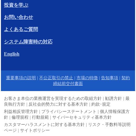
投資を学ぶ
お問い合わせ
よくあるご質問
システム障害時の対応
English
重要事項の説明
|
不公正取引の禁止
|
市場の特徴
|
告知事項
|
契約
締結前交付書面
お客さま本位の業務運営を実現するための取組方針
|
勧誘方針
|
最
良執行方針
|
反社会的勢力に対する基本方針
|
約款･規定
利益相反管理方針
|
プライバシーステートメント
|
個人情報保護方
針
|
倫理規程
|
行動規範
|
サイバーセキュリティ基本方針
カスタマーハラスメントに対する基本方針
|
リスク・手数料等説明
ページ
|
サイトポリシー