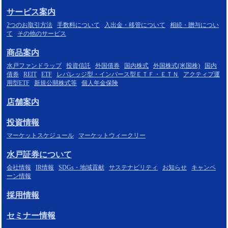
サービス案内
2つのお取引方法
手数料について
入出金・移管について
相続・贈与につい
て
その他のサービス
商品案内
水戸ファンドラップ
投資信託
外国債券
国内株式
外国株式(米国株)
国内
債券
REIT
ETF
レバレッジ型・インバース型ＥＴＦ・ＥＴＮ
アクティブ運
用型ETF
新規公開株式等
個人年金保険
店舗案内
投資情報
マーケットスケジュール
マーケットウィークリー
水戸証券について
会社情報
IR情報
SDGs・地域貢献
サステナビリティ
お知らせ
キャンペ
ーン情報
採用情報
セミナー情報