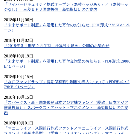
「サイバーセキュリティ株式オープン（為替ヘッジあり）／（為替ヘッ
ジなし）」三菱ＵＦＪ国際投信 新規取扱いのご案内
2018年11月06日
「未来サポート制度」を活用した寄付のお知らせ（PDF形式:236KB/１ペ
ージ）
2018年11月02日
「2019年３月期第２四半期 決算説明動画」公開のお知らせ
2018年10月19日
「未来サポート制度」を活用した寄付金贈呈のお知らせ（PDF形式:299K
B/１ページ）
2018年10月15日
「水戸ファンドラップ」長期保有割引制度の導入について（PDF形式：2
79KB／1ページ）
2018年10月15日
「スパークス・新・国際優良日本アジア株ファンド（愛称：日本アジア
厳選投資）」スパークス・アセット・マネジメント 新規取扱いのご案
内
2018年10月01日
「マニュライフ・米国銀行株式ファンド／マニュライフ・米国銀行株式
ファンド（資産成長型）〈愛称：アメリカン・バンク〉」マニュライ