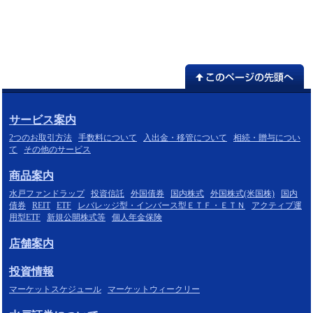
サービス案内
2つのお取引方法
手数料について
入出金・移管について
相続・贈与につい
て
その他のサービス
商品案内
水戸ファンドラップ
投資信託
外国債券
国内株式
外国株式(米国株)
国内
債券
REIT
ETF
レバレッジ型・インバース型ＥＴＦ・ＥＴＮ
アクティブ運
用型ETF
新規公開株式等
個人年金保険
店舗案内
投資情報
マーケットスケジュール
マーケットウィークリー