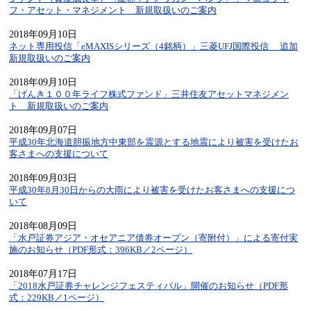
フ・アセット・マネジメント 新規取扱いのご案内
2018年09月10日
ネット専用投信「eMAXISシリーズ（4銘柄）」三菱UFJ国際投信 追加
新規取扱いのご案内
2018年09月10日
「げんき１００年ライフ株式ファンド」三井住友アセットマネジメン
ト 新規取扱いのご案内
2018年09月07日
平成30年北海道胆振地方中東部を震源とする地震により被害を受けたお
客さまへの支援について
2018年09月03日
平成30年8月30日からの大雨により被害を受けたお客さまへの支援につ
いて
2018年08月09日
「水戸証券アジア・オセアニア債券オープン（寄附付）」による寄付実
施のお知らせ（PDF形式：396KB／2ページ）
2018年07月17日
「2018水戸証券チャレンジフェスティバル」開催のお知らせ（PDF形
式：229KB／1ページ）