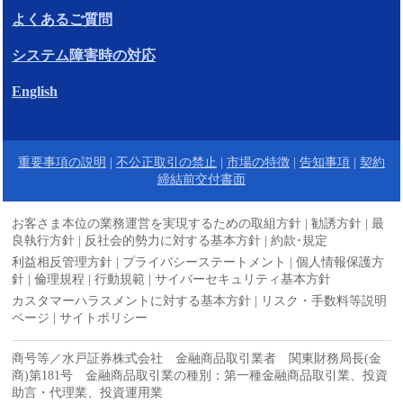
よくあるご質問
システム障害時の対応
English
重要事項の説明
|
不公正取引の禁止
|
市場の特徴
|
告知事項
|
契約
締結前交付書面
お客さま本位の業務運営を実現するための取組方針
|
勧誘方針
|
最
良執行方針
|
反社会的勢力に対する基本方針
|
約款･規定
利益相反管理方針
|
プライバシーステートメント
|
個人情報保護方
針
|
倫理規程
|
行動規範
|
サイバーセキュリティ基本方針
カスタマーハラスメントに対する基本方針
|
リスク・手数料等説明
ページ
|
サイトポリシー
商号等／水戸証券株式会社 金融商品取引業者 関東財務局長(金
商)第181号 金融商品取引業の種別：第一種金融商品取引業、投資
助言・代理業、投資運用業