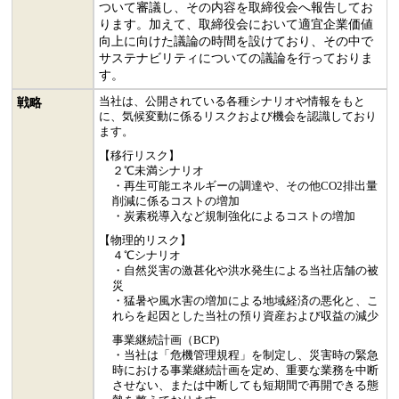
ついて審議し、その内容を取締役会へ報告してお
ります。加えて、取締役会において適宜企業価値
向上に向けた議論の時間を設けており、その中で
サステナビリティについての議論を行っておりま
す。
当社は、公開されている各種シナリオや情報をもと
戦略
に、気候変動に係るリスクおよび機会を認識しており
ます。
【移行リスク】
２℃未満シナリオ
・再生可能エネルギーの調達や、その他CO2排出量
削減に係るコストの増加
・炭素税導入など規制強化によるコストの増加
【物理的リスク】
４℃シナリオ
・自然災害の激甚化や洪水発生による当社店舗の被
災
・猛暑や風水害の増加による地域経済の悪化と、こ
れらを起因とした当社の預り資産および収益の減少
事業継続計画（BCP)
・当社は「危機管理規程」を制定し、災害時の緊急
時における事業継続計画を定め、重要な業務を中断
させない、または中断しても短期間で再開できる態