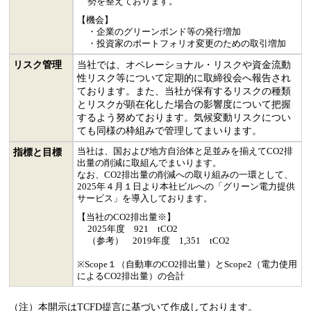
勢を整えております。
【機会】
・企業のグリーンボンド等の発行増加
・投資家のポートフォリオ変更のための取引増加
リスク管理
当社では、オペレーショナル・リスクや資金流動
性リスク等について定期的に取締役会へ報告され
ております。また、当社が保有するリスクの種類
とリスクが顕在化した場合の影響度について把握
するよう努めております。気候変動リスクについ
ても同様の枠組みで管理してまいります。
当社は、国および地方自治体と足並みを揃えてCO2排
指標と目標
出量の削減に取組んでまいります。
なお、CO2排出量の削減への取り組みの一環として、
2025年４月１日より本社ビルへの「グリーン電力提供
サービス」を導入しております。
【当社のCO2排出量※】
2025年度 921 tCO2
（参考） 2019年度 1,351 tCO2
※Scope１（自動車のCO2排出量）とScope2（電力使用
によるCO2排出量）の合計
（注）本開示はTCFD提言に基づいて作成しております。