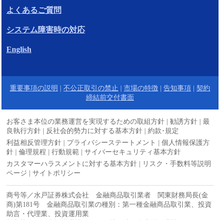
よくあるご質問
システム障害時の対応
English
重要事項の説明
|
不公正取引の禁止
|
市場の特徴
|
告知事項
|
契約
締結前交付書面
お客さま本位の業務運営を実現するための取組方針
|
勧誘方針
|
最
良執行方針
|
反社会的勢力に対する基本方針
|
約款･規定
利益相反管理方針
|
プライバシーステートメント
|
個人情報保護方
針
|
倫理規程
|
行動規範
|
サイバーセキュリティ基本方針
カスタマーハラスメントに対する基本方針
|
リスク・手数料等説明
ページ
|
サイトポリシー
商号等／水戸証券株式会社 金融商品取引業者 関東財務局長(金
商)第181号 金融商品取引業の種別：第一種金融商品取引業、投資
助言・代理業、投資運用業