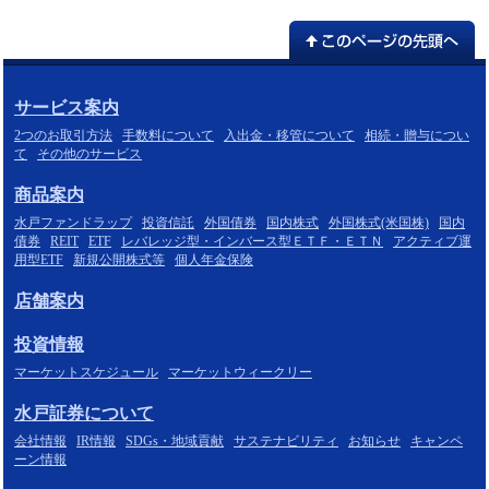
サービス案内
2つのお取引方法
手数料について
入出金・移管について
相続・贈与につい
て
その他のサービス
商品案内
水戸ファンドラップ
投資信託
外国債券
国内株式
外国株式(米国株)
国内
債券
REIT
ETF
レバレッジ型・インバース型ＥＴＦ・ＥＴＮ
アクティブ運
用型ETF
新規公開株式等
個人年金保険
店舗案内
投資情報
マーケットスケジュール
マーケットウィークリー
水戸証券について
会社情報
IR情報
SDGs・地域貢献
サステナビリティ
お知らせ
キャンペ
ーン情報