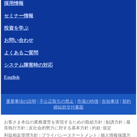
採用情報
セミナー情報
投資を学ぶ
お問い合わせ
よくあるご質問
システム障害時の対応
English
重要事項の説明
|
不公正取引の禁止
|
市場の特徴
|
告知事項
|
契約
締結前交付書面
お客さま本位の業務運営を実現するための取組方針
|
勧誘方針
|
最
良執行方針
|
反社会的勢力に対する基本方針
|
約款･規定
利益相反管理方針
|
プライバシーステートメント
|
個人情報保護方