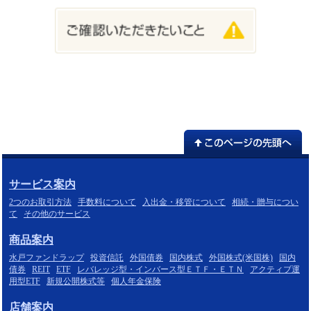
サービス案内
2つのお取引方法
手数料について
入出金・移管について
相続・贈与につい
て
その他のサービス
商品案内
水戸ファンドラップ
投資信託
外国債券
国内株式
外国株式(米国株)
国内
債券
REIT
ETF
レバレッジ型・インバース型ＥＴＦ・ＥＴＮ
アクティブ運
用型ETF
新規公開株式等
個人年金保険
店舗案内