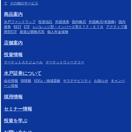
て
その他のサービス
商品案内
水戸ファンドラップ
投資信託
外国債券
国内株式
外国株式(米国株)
国内
債券
REIT
ETF
レバレッジ型・インバース型ＥＴＦ・ＥＴＮ
アクティブ運
用型ETF
新規公開株式等
個人年金保険
店舗案内
投資情報
マーケットスケジュール
マーケットウィークリー
水戸証券について
会社情報
IR情報
SDGs・地域貢献
サステナビリティ
お知らせ
キャンペ
ーン情報
採用情報
セミナー情報
投資を学ぶ