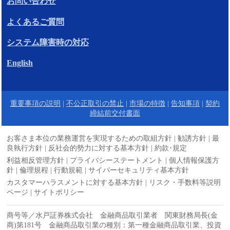
お問い合わせ
よくあるご質問
システム障害時の対応
English
重要事項の説明
|
不公正取引の禁止
|
市場の特徴
|
告知事項
|
契約
締結前交付書面
お客さま本位の業務運営を実現するための取組方針
|
勧誘方針
|
最
良執行方針
|
反社会的勢力に対する基本方針
|
約款･規定
利益相反管理方針
|
プライバシーステートメント
|
個人情報保護方
針
|
倫理規程
|
行動規範
|
サイバーセキュリティ基本方針
カスタマーハラスメントに対する基本方針
|
リスク・手数料等説明
ページ
|
サイトポリシー
商号等／水戸証券株式会社 金融商品取引業者 関東財務局長(金
商)第181号 金融商品取引業の種別：第一種金融商品取引業、投資