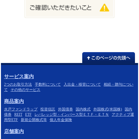
サービス案内
2つのお取引方法
手数料について
入出金・移管について
相続・贈与につい
て
その他のサービス
商品案内
水戸ファンドラップ
投資信託
外国債券
国内株式
外国株式(米国株)
国内
債券
REIT
ETF
レバレッジ型・インバース型ＥＴＦ・ＥＴＮ
アクティブ運
用型ETF
新規公開株式等
個人年金保険
店舗案内