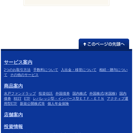
サービス案内
2つのお取引方法
手数料について
入出金・移管について
相続・贈与につい
て
その他のサービス
商品案内
水戸ファンドラップ
投資信託
外国債券
国内株式
外国株式(米国株)
国内
債券
REIT
ETF
レバレッジ型・インバース型ＥＴＦ・ＥＴＮ
アクティブ運
用型ETF
新規公開株式等
個人年金保険
店舗案内
投資情報