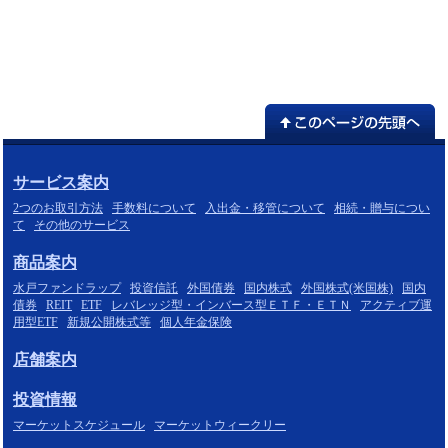
サービス案内
2つのお取引方法
手数料について
入出金・移管について
相続・贈与につい
て
その他のサービス
商品案内
水戸ファンドラップ
投資信託
外国債券
国内株式
外国株式(米国株)
国内
債券
REIT
ETF
レバレッジ型・インバース型ＥＴＦ・ＥＴＮ
アクティブ運
用型ETF
新規公開株式等
個人年金保険
店舗案内
投資情報
マーケットスケジュール
マーケットウィークリー