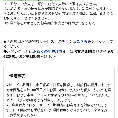
※ご家族、ご友人をご紹介いただく人数に上限はありません。
※ご紹介者さまの紹介意思が確認できない場合は、対象外となります。
※ご紹介いただいたお客さまのお取引内容等の情報は、ご紹介者さまに
お伝えすることはできません。
※税理士等を対象とした顧客紹介制度との併用はできません。
◆「新規口座開設特典サービス」のチラシは
こちら
をクリックして
ください。
◆お問い合わせは
お近くの水戸証券
または
お客さま問合せダイヤル
0120-813-315(平日9:00～17:00)
へ
ご留意事項
●サービス期間中、水戸証券に口座を開設し、開設日の翌月末までに
対象商品を合計100万円以上お買い付けいただいた個人・法人のお客
さま、および本サービスの対象者を水戸証券に紹介していただいた
個人・法人のお客さまを対象といたします。
●口座開設完了日が、サービス期間内のお客さまを対象といたしま
す。口座開設のお手続きには1週間程度かかりますので、余裕を持っ
てお手続きください。