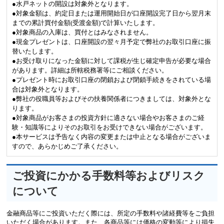
●水戸ネットの開設は対象外となります。
●対象金額は、約定日または運用開始日が口座開設完了日から翌月末
までの累計買付金額(受渡金額)で計算いたします。
●対象商品の入庫は、買付とはみなされません。
●現金プレゼントは、口座開設の翌々月予定で弊社のお取引口座に振
替いたします。
●お受け取りになった金額に対して課税が生じ確定申告が必要な場合
があります。詳細は所轄税務署等にご相談ください。
●プレゼント時にお取引口座の閉鎖および閉鎖手続きをされている場
合は対象外となります。
●弊社の役職員等およびその扶養関係者につきましては、対象外とな
ります。
●対象商品がお客さまの投資方針に適さない場合やお客さまのご経
験・知識等によりそのお取引をお受けできない場合がございます。
●本サービスは予告なく内容の変更または中止となる場合がございま
すので、あらかじめご了承ください。
ご投資にかかる手数料等およびリスク
について
金融商品等にご投資いただく際には、所定の手数料や諸経費等をご負担
いただく場合があります。また、各商品等には価格の変動等により損失