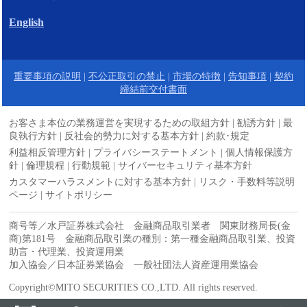
English
重要事項の説明
|
不公正取引の禁止
|
市場の特徴
|
告知事項
|
契約
締結前交付書面
お客さま本位の業務運営を実現するための取組方針
|
勧誘方針
|
最
良執行方針
|
反社会的勢力に対する基本方針
|
約款･規定
利益相反管理方針
|
プライバシーステートメント
|
個人情報保護方
針
|
倫理規程
|
行動規範
|
サイバーセキュリティ基本方針
カスタマーハラスメントに対する基本方針
|
リスク・手数料等説明
ページ
|
サイトポリシー
商号等／水戸証券株式会社 金融商品取引業者 関東財務局長(金
商)第181号 金融商品取引業の種別：第一種金融商品取引業、投資
助言・代理業、投資運用業
加入協会／日本証券業協会 一般社団法人資産運用業協会
Copyright©MITO SECURITIES CO.,LTD. All rights reserved.