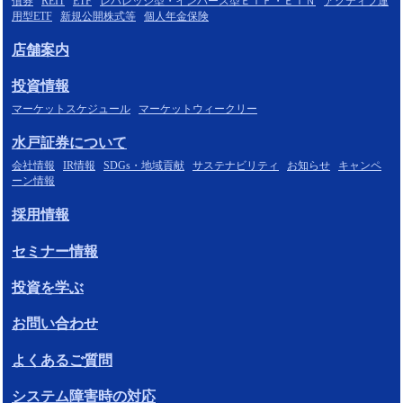
債券
REIT
ETF
レバレッジ型・インバース型ＥＴＦ・ＥＴＮ
アクティブ運
用型ETF
新規公開株式等
個人年金保険
店舗案内
投資情報
マーケットスケジュール
マーケットウィークリー
水戸証券について
会社情報
IR情報
SDGs・地域貢献
サステナビリティ
お知らせ
キャンペ
ーン情報
採用情報
セミナー情報
投資を学ぶ
お問い合わせ
よくあるご質問
システム障害時の対応