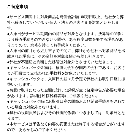
ご留意事項
●サービス期間中に対象商品を時価合計額100万円以上、他社から弊
社へ移管していただいた個人・法人のお客さまを対象といたしま
す。
●入庫日がサービス期間内の商品が対象となります。決算等の関係に
より移管手続きのできない期間や、ある程度日数を要する場合があ
りますので、余裕を持ってお手続きください。
●入庫日の前月から翌月末までの間に、弊社から他社へ対象商品を出
庫された場合は、その金額を対象金額から差し引きます。
●弊社が不適切と判断した移管は対象外とさせていただきます。
●キャッシュバック金額は、移管元会社が国内の会社であり、お客さ
まが円貨にて支払われた手数料を対象といたします。
●キャッシュバックは、入庫日の翌々月予定で弊社のお取引口座に振
替いたします。
●お受け取りになった金額に対して課税が生じ確定申告が必要な場合
があります。詳細は所轄税務署等にご相談ください。
●キャッシュバック時にお取引口座の閉鎖および閉鎖手続きをされて
いる場合は対象外となります。
●弊社の役職員等およびその扶養関係者につきましては、対象外とな
ります。
●本サービスは予告なく内容の変更または終了する場合がございます
ので、あらかじめご了承ください。