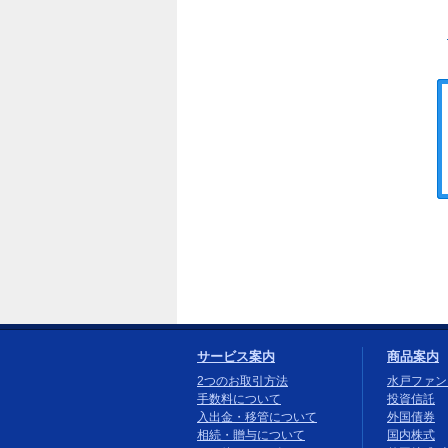
サービス案内
商品案内
2つのお取引方法
水戸ファン
手数料について
投資信託
入出金・移管について
外国債券
相続・贈与について
国内株式