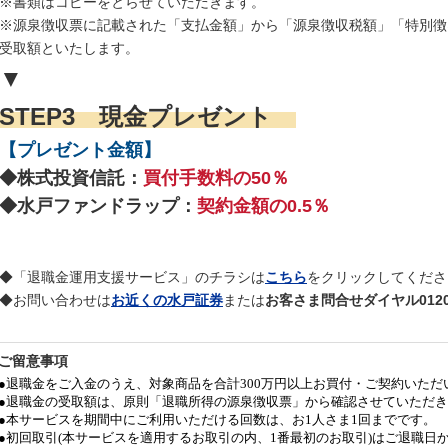
※書類はコピーをとらせていただきます。
※源泉徴収票に記載された「支払金額」から「源泉徴収税額」「特別徴
受取額といたします。
▼
STEP3 現金プレゼント
【プレゼント金額】
◆株式投資信託：
買付手数料の50％
◆水戸ファンドラップ：
契約金額の0.5％
◆「退職金運用支援サービス」のチラシは
こちら
をクリックしてくださ
◆お問い合わせは
お近くの水戸証券
または
お客さま問合せダイヤル0120-81
ご留意事項
●退職金をご入金のうえ、対象商品を合計300万円以上お買付・ご契約いた
●退職金の受取額は、原則「退職所得の源泉徴収票」から確認させていただ
●本サービスを期間中にご利用いただける回数は、お1人さま1回までです。
●初回取引(本サービスを適用するお取引の内、1番最初のお取引)はご退職日