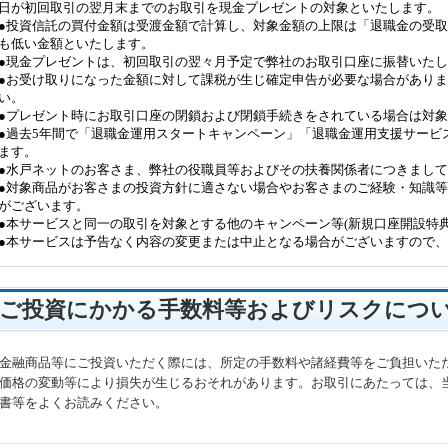
日が初回取引の翌月末までのお取引を現金プレゼントの対象といたします。
●投資信託の買付金額は受渡金額で計算し、対象金額の上限は「退職金の受取額
も低い金額といたします。
●現金プレゼントは、初回取引の翌々月予定で弊社のお取引口座に振替いた
●お受け取りになった金額に対して課税が生じ確定申告が必要な場合があり
い。
●プレゼント時にお取引口座の閉鎖および閉鎖手続きをされている場合は対
●過去5年間で「退職金運用スタートキャンペーン」「退職金運用支援サービ
ます。
●水戸ネットのお客さま、弊社の役職員等およびその扶養関係者につきまし
●対象商品がお客さまの投資方針に適さない場合やお客さまのご経験・知識
がございます。
●本サービスと同一の取引を対象とする他のキャンペーン等(新規口座開設特
●本サービスは予告なく内容の変更または中止となる場合がございますので
ご投資にかかる手数料等およびリスクにつ
金融商品等にご投資いただく際には、所定の手数料や諸経費等をご負担いた
価格の変動等により損失が生じるおそれがあります。お取引にあたっては、
書等をよくお読みください。