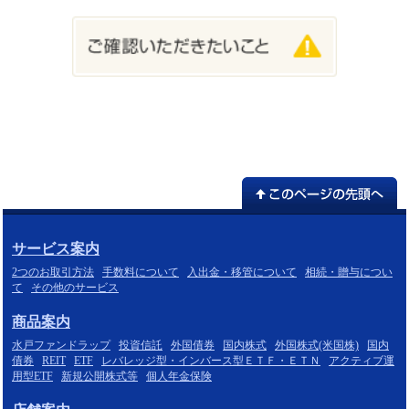
サービス案内
2つのお取引方法
手数料について
入出金・移管について
相続・贈与につい
て
その他のサービス
商品案内
水戸ファンドラップ
投資信託
外国債券
国内株式
外国株式(米国株)
国内
債券
REIT
ETF
レバレッジ型・インバース型ＥＴＦ・ＥＴＮ
アクティブ運
用型ETF
新規公開株式等
個人年金保険