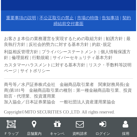
重要事項の説明
|
不公正取引の禁止
|
市場の特徴
|
告知事項
|
契約
締結前交付書面
お客さま本位の業務運営を実現するための取組方針
|
勧誘方針
|
最
良執行方針
|
反社会的勢力に対する基本方針
|
約款･規定
利益相反管理方針
|
プライバシーステートメント
|
個人情報保護方
針
|
倫理規程
|
行動規範
|
サイバーセキュリティ基本方針
カスタマーハラスメントに対する基本方針
|
リスク・手数料等説明
ページ
|
サイトポリシー
商号等／水戸証券株式会社 金融商品取引業者 関東財務局長(金
商)第181号 金融商品取引業の種別：第一種金融商品取引業、投資
助言・代理業、投資運用業
加入協会／日本証券業協会 一般社団法人資産運用業協会
Copyright©MITO SECURITIES CO.,LTD. All rights reserved.
Ｆラップ
店舗案内
キャンペ
資料請求
ログイン
採用